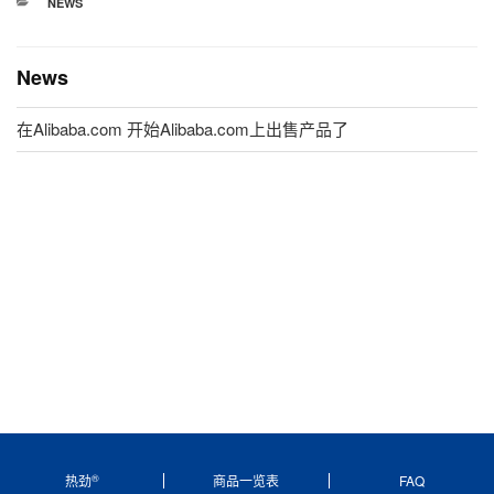
分
NEWS
类
News
在Alibaba.com 开始Alibaba.com上出售产品了
®
热劲
商品一览表
FAQ