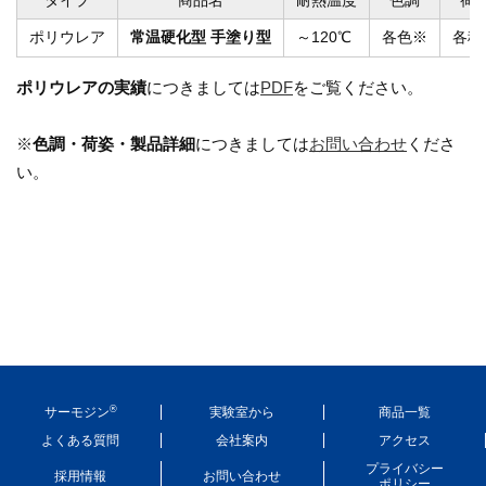
タイプ
商品名
耐熱温度
色調
荷
ポリウレア
常温硬化型 手塗り型
～120℃
各色※
各種
ポリウレアの実績
につきましては
PDF
をご覧ください。
※
色調・荷姿・製品詳細
につきましては
お問い合わせ
くださ
い。
®
サーモジン
実験室から
商品一覧
よくある質問
会社案内
アクセス
プライバシー
採用情報
お問い合わせ
ポリシー