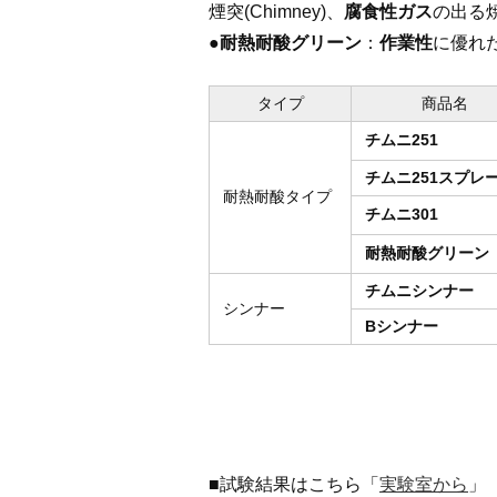
煙突(Chimney)、
腐食性ガス
の出る
●耐熱耐酸グリーン
：
作業性
に優れ
タイプ
商品名
チムニ251
チムニ251スプレ
耐熱耐酸タイプ
チムニ301
耐熱耐酸グリーン
チムニシンナー
シンナー
Bシンナー
■試験結果はこちら「
実験室から
」