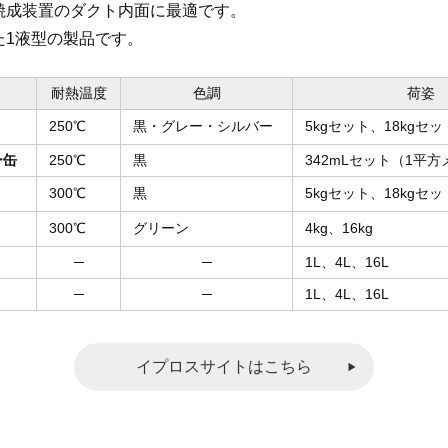
焼成装置のダクト内面に最適です。
た1液型の製品です。
耐熱温度
色調
荷姿
250℃
黒・グレー・シルバー
5kgセット、18kgセッ
ー缶
250℃
黒
342mLセット（1平
300℃
黒
5kgセット、18kgセッ
300℃
グリーン
4kg、16kg
─
─
1L、4L、16L
─
─
1L、4L、16L
イプロスサイトはこちら