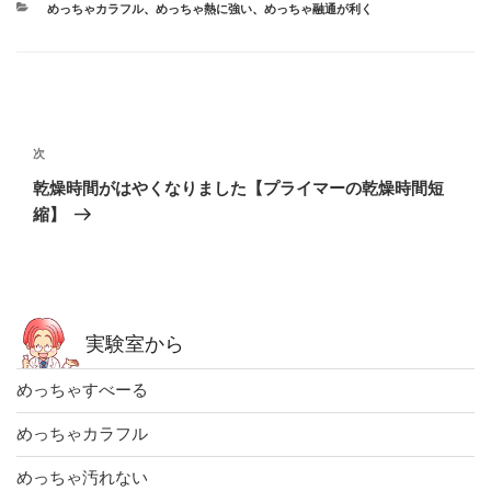
カ
めっちゃカラフル
、
めっちゃ熱に強い
、
めっちゃ融通が利く
テ
ゴ
リ
ー
投
稿
次
次
ナ
の
乾燥時間がはやくなりました【プライマーの乾燥時間短
ビ
投
縮】
稿
ゲ
ー
シ
ョ
実験室から
ン
めっちゃすべーる
めっちゃカラフル
めっちゃ汚れない