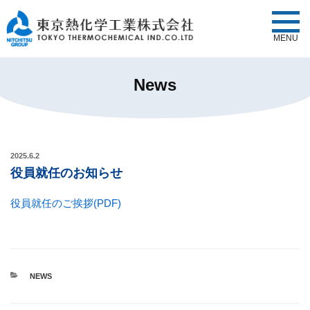
MENU
News
2025.6.2
役員就任のお知らせ
役員就任のご挨拶(PDF)
カ
NEWS
テ
ゴ