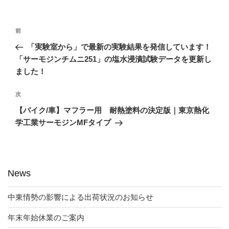
リ
ー
投
前
前
稿
の
「実験室から」で最新の実験結果を発信しています！
ナ
投
「サーモジンチムニ251」の塩水浸漬試験データを更新し
ビ
稿
ました！
ゲ
次
次
ー
の
シ
【バイク/車】マフラー用 耐熱塗料の決定版｜東京熱化
投
学工業サーモジンMFタイプ
ョ
稿
ン
News
中東情勢の影響による出荷状況のお知らせ
年末年始休業のご案内