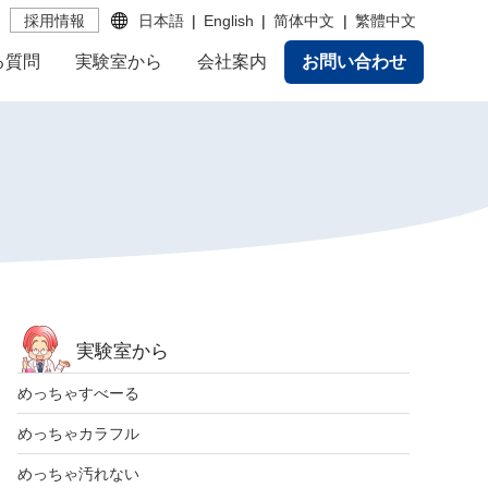
採用情報
日本語
English
简体中文
繁體中文
る質問
実験室から
会社案内
お問い合わせ
実験室から
めっちゃすべーる
めっちゃカラフル
めっちゃ汚れない