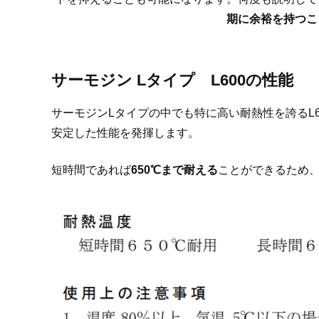
期に余裕を持つこ
サーモジン Lタイプ L600の性能
サーモジンLタイプの中でも特に高い耐熱性を誇るL6
安定した性能を発揮します。
短時間であれば
650℃まで耐える
ことができるため